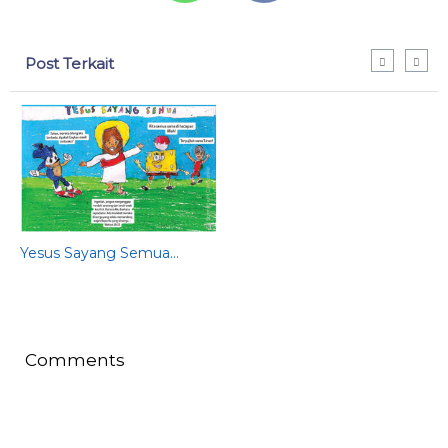
Post Terkait
Yesus Sayang Semua...
De
Ge
202
Comments