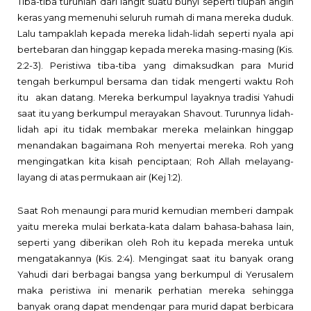
Tiba-tiba turunlah dari langit suatu bunyi seperti tiupan angin
keras yang memenuhi seluruh rumah di mana mereka duduk.
Lalu tampaklah kepada mereka lidah-lidah seperti nyala api
bertebaran dan hinggap kepada mereka masing-masing (Kis.
2:2-3). Peristiwa tiba-tiba yang dimaksudkan para Murid
tengah berkumpul bersama dan tidak mengerti waktu Roh
itu
akan datang. Mereka berkumpul layaknya tradisi Yahudi
saat itu yang berkumpul merayakan Shavout. Turunnya lidah-
lidah api itu tidak membakar mereka melainkan hinggap
menandakan bagaimana Roh menyertai mereka. Roh yang
mengingatkan kita kisah penciptaan; Roh Allah melayang-
layang di atas permukaan air (Kej 1:2).
Saat Roh menaungi para murid kemudian memberi dampak
yaitu mereka mulai berkata-kata dalam bahasa-bahasa lain,
seperti yang diberikan oleh Roh itu kepada mereka untuk
mengatakannya (Kis. 2:4). Mengingat saat itu banyak orang
Yahudi dari berbagai bangsa yang berkumpul di Yerusalem
maka peristiwa ini menarik perhatian mereka sehingga
banyak orang dapat mendengar para murid dapat berbicara