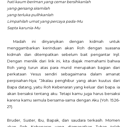
hati kaum beriman yang cemar bersihkanlah
yang gersang siramilah
yang terluka pulihkanlah
Limpahilah umat
yang percaya pada-Mu
Sapta karunia-Mu
Madah ini dinyanyikan dengan kidmah untuk
menggambarkan kerinduan akan Roh dengan suasana
kidmah dan ditempatkan sebelum bait pengantar Injil.
Dengan menilik dari lirik ini, kita diajak memahami bahwa
Roh
yang turun atas para murid merupakan bagian dari
perkataan Yesus sendiri sebagaimana dalam amanat
perpisahan-Nya; “Jikalau penghibur yang akan kuutus dari
Bapa datang, yaitu Roh Kebenaran yang keluar dari bapa. ia
akan bersaksi tentang aku. Tetapi kamu juga harus bersaksi
karena kamu semula bersama-sama dengan Aku (Yoh. 15:26-
27).
Bruder, Suster, Ibu, Bapak, dan saudara terkasih.
Momen
akan Roh Kebenaran yang diamanatkan Tuhan telah