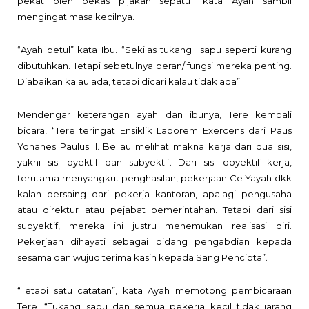
pekat oleh bekas pijakan sepatu” kata Ayah sambil
mengingat masa kecilnya.
“Ayah betul” kata Ibu. “Sekilas tukang
sapu seperti kurang
dibutuhkan. Tetapi sebetulnya peran/ fungsi mereka penting.
Diabaikan kalau ada, tetapi dicari kalau tidak ada”.
Mendengar keterangan ayah dan ibunya, Tere kembali
bicara, “Tere teringat Ensiklik Laborem Exercens dari Paus
Yohanes Paulus II. Beliau melihat makna kerja dari dua sisi,
yakni sisi oyektif dan subyektif. Dari sisi obyektif kerja,
terutama menyangkut penghasilan, pekerjaan Ce Yayah dkk
kalah bersaing dari pekerja kantoran, apalagi pengusaha
atau direktur atau pejabat pemerintahan. Tetapi dari sisi
subyektif, mereka ini justru menemukan realisasi diri.
Pekerjaan dihayati sebagai bidang pengabdian kepada
sesama dan wujud terima kasih kepada Sang Pencipta”.
“Tetapi satu catatan”, kata Ayah memotong pembicaraan
Tere, “Tukang sapu dan semua pekerja kecil tidak jarang