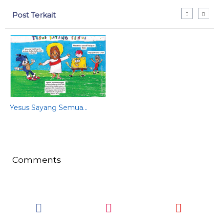
Post Terkait
Yesus Sayang Semua...
De
Ge
202
Comments