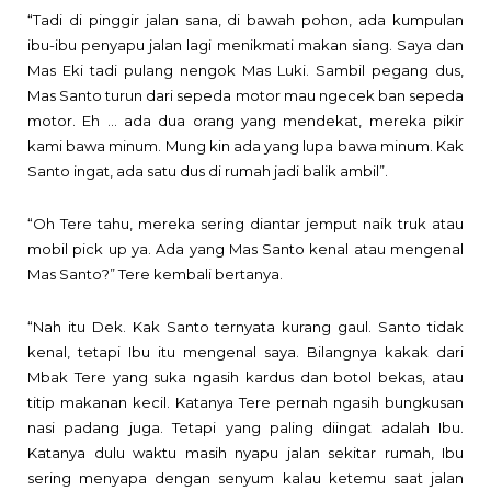
“Tadi di pinggir jalan sana, di bawah pohon, ada kumpulan
ibu-ibu penyapu jalan lagi menikmati makan siang. Saya dan
Mas Eki tadi pulang nengok Mas Luki. Sambil pegang dus,
Mas Santo turun dari sepeda motor mau ngecek ban sepeda
motor. Eh … ada dua orang yang mendekat, mereka pikir
kami bawa minum. Mung
kin ada yang lupa bawa minum. Kak
Santo ingat, ada satu dus di rumah jadi balik ambil”.
“Oh Tere tahu, mereka sering diantar jemput naik truk atau
mobil pick up ya. Ada yang Mas Santo kenal atau mengenal
Mas Santo?” Tere kembali bertanya.
“Nah itu Dek. Kak Santo ternyata kurang gaul. Santo tidak
kenal, tetapi Ibu itu mengenal saya. Bilangnya kakak dari
Mbak Tere yang suka ngasih kardus dan botol bekas, atau
titip makanan kecil. Katanya Tere pernah ngasih bungkusan
nasi padang juga. Tetapi yang paling diingat adalah Ibu.
Katanya dulu waktu masih nyapu jalan sekitar rumah, Ibu
sering menyapa dengan senyum kalau ketemu saat jalan