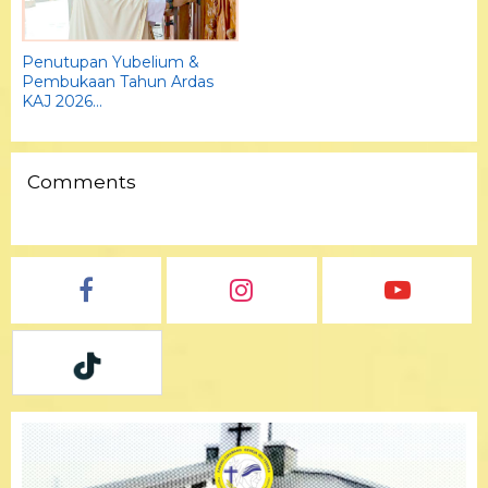
Penutupan Yubelium &
Pembukaan Tahun Ardas
Ku
KAJ 2026...
Li
Comments